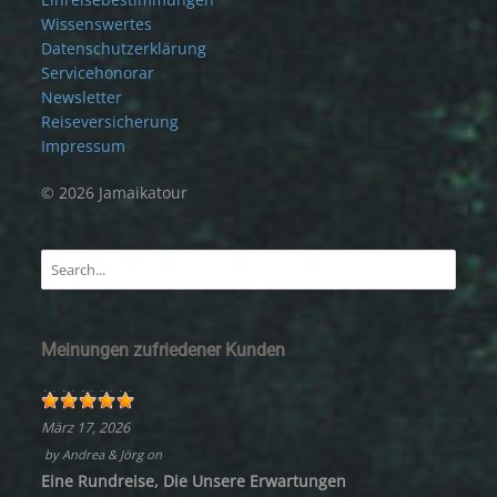
Wissenswertes
Datenschutzerklärung
Servicehonorar
Newsletter
Reiseversicherung
Impressum
© 2026 Jamaikatour
Meinungen zufriedener Kunden
März 17, 2026
by
Andrea & Jörg
on
Eine Rundreise, Die Unsere Erwartungen