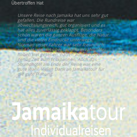
Übertroffen Hat
Unsere Reise nach Jamaika hat uns sehr gut
gefallen. Die Rundreise war
abwechslungsreich, gut organisiert und es
hat alles zuverlässig geklappt. Besonders
schön waren die ganzen Ausflüge, die Natur
und die vielen Eindrücke unterwegs.
Norman unser Fahrer war sehr freundlich
und hat uns viel über Jamaika erzählt. Wir
haben viel gesehen, hatten aber trotzdem
genug Zeit zum Entspannen. Auch das
Strandhotel am Ende der Reise war eine
gute Wahl. Vielen Dank an Jamaikatour für
die gute Planung.