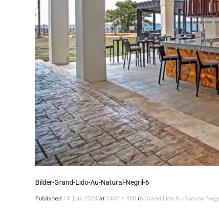
Bilder-Grand-Lido-Au-Natural-Negril-6
Published
14. Juni 2024
at
1440 × 960
in
Grand Lido Au Natural Negr