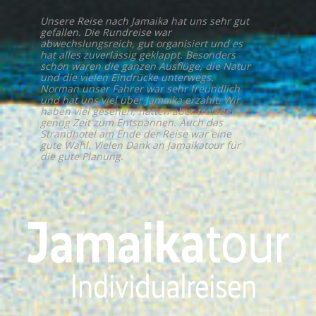
Unsere Reise nach Jamaika hat uns sehr gut
gefallen. Die Rundreise war
abwechslungsreich, gut organisiert und es
hat alles zuverlässig geklappt. Besonders
schön waren die ganzen Ausflüge, die Natur
und die vielen Eindrücke unterwegs.
Norman unser Fahrer war sehr freundlich
und hat uns viel über Jamaika erzählt. Wir
haben viel gesehen, hatten aber trotzdem
genug Zeit zum Entspannen. Auch das
Strandhotel am Ende der Reise war eine
gute Wahl. Vielen Dank an Jamaikatour für
die gute Planung.