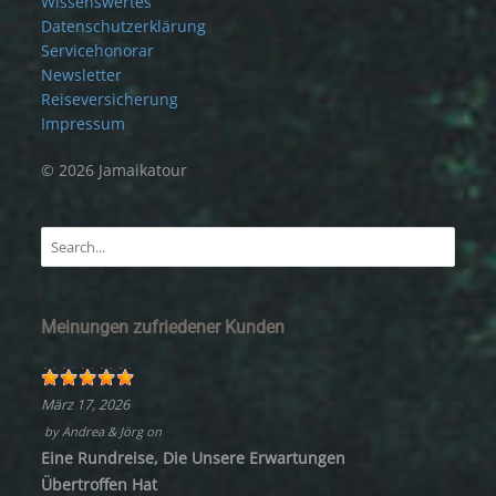
Wissenswertes
Datenschutzerklärung
Servicehonorar
Newsletter
Reiseversicherung
Impressum
© 2026 Jamaikatour
Meinungen zufriedener Kunden
März 17, 2026
by
Andrea & Jörg
on
Eine Rundreise, Die Unsere Erwartungen
Übertroffen Hat